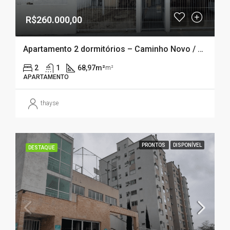
R$260.000,00
Apartamento 2 dormitórios – Caminho Novo / palhoça – SC
2
1
68,97m²
m²
APARTAMENTO
thayse
PRONTOS
DISPONÍVEL
DESTAQUE