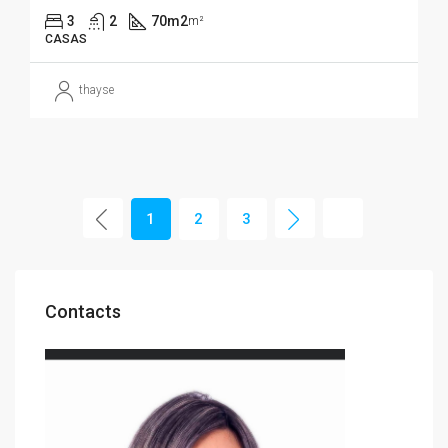
3
2
70m2
m²
CASAS
thayse
1
2
3
Contacts