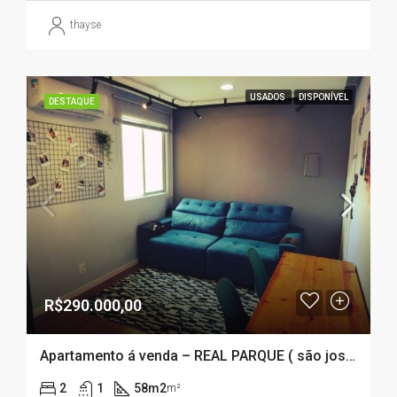
thayse
USADOS
DISPONÍVEL
DESTAQUE
R$290.000,00
Apartamento á venda – REAL PARQUE ( são josé – sc)
2
1
58m2
m²