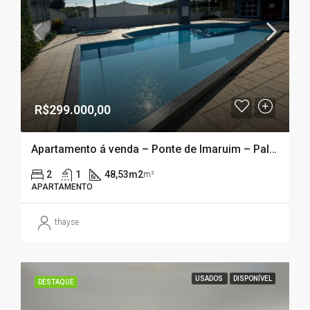
R$299.000,00
Apartamento á venda – Ponte de Imaruim – Palhoça – SC
2
1
48,53m2
m²
APARTAMENTO
thayse
USADOS
DISPONÍVEL
DESTAQUE