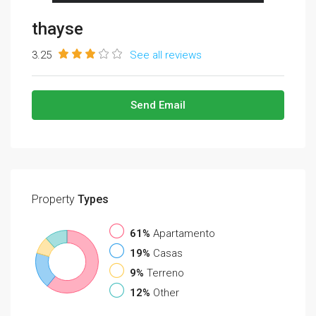
thayse
3.25
See all reviews
Send Email
Property
Types
61%
Apartamento
19%
Casas
9%
Terreno
12%
Other