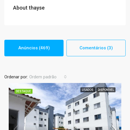
About thayse
Anúncios (469)
Comentários (3)
Ordenar por:
Ordem padrão
USADOS
DISPONÍVEL
DESTAQUE