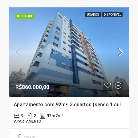
USADOS
DISPONÍVEL
DESTAQUE
R$860.000,00
Apartamento com 92m², 3 quartos (sendo 1 suíte) BARREIROS – SÃO JOSÉ – SC
3
2
92m2
m²
APARTAMENTO
thayse