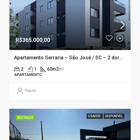
R$365.000,00
Apartamento Serraria – São José / SC – 2 dormitórios – VAGA COBERTA
2
1
60m2
m²
APARTAMENTO
thayse
USADOS
DISPONÍVEL
DESTAQUE