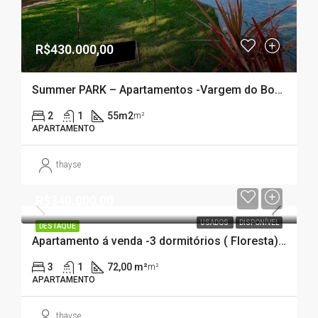
R$430.000,00
Summer PARK – Apartamentos -Vargem do Bom Jesus ( FLORIANÓPOLIS – SC)
2
1
55m2
m²
APARTAMENTO
thayse
R$340.000,00
USADOS
DISPONÍVEL
DESTAQUE
Apartamento á venda -3 dormitórios ( Floresta) São José – SC
3
1
72,00 m²
m²
APARTAMENTO
thayse