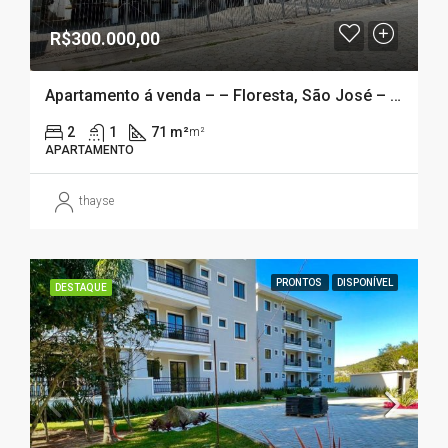
R$300.000,00
Apartamento á venda – – Floresta, São José – SC
2
1
71 m²
m²
APARTAMENTO
thayse
PRONTOS
DISPONÍVEL
DESTAQUE