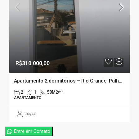
R$310.000,00
Apartamento 2 dormitórios – Rio Grande, Palhoça – SC
2
1
58M2
m²
APARTAMENTO
thayse
Entre em Contato