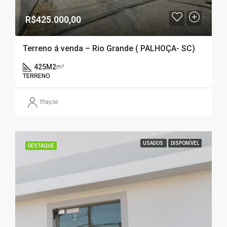
R$425.000,00
Terreno á venda – Rio Grande ( PALHOÇA- SC)
425M2
m²
TERRENO
thayse
USADOS
DISPONÍVEL
DESTAQUE