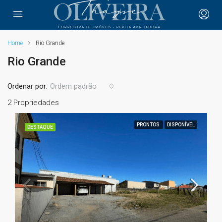
Home
Rio Grande
Rio Grande
Ordenar por:
Ordem padrão
2 Propriedades
PRONTOS
DISPONÍVEL
DESTAQUE