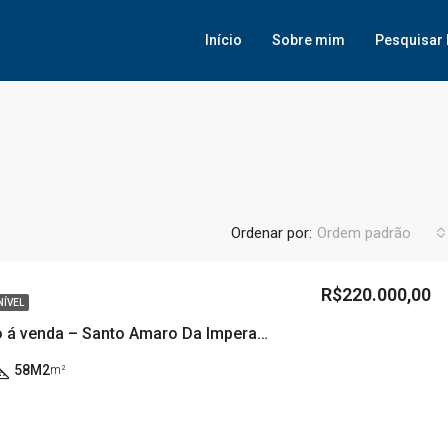
Início
Sobre mim
Pesquisar 
Ordenar por:
Ordem padrão
R$220.000,00
NÍVEL
Apartamento á venda – Santo Amaro Da Imperatriz/SC
58M2
m²