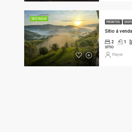
DESTAQUE
PRONTOS
DISP
Sítio á ven
2
1
SÍTIO
thayse