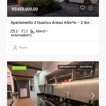
R$450.000,00
Apartamento 2 Quartos Areias 65m²m – 2 dormitórios ( 1 suíte)
2
2
65m2
m²
APARTAMENTO
thayse
LANÇAMENTOS
DISPONÍVEL
DESTAQUE