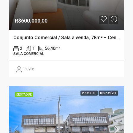
R$600.000,00
Conjunto Comercial / Sala à venda, 78m² – Centro ( Tenente Silveira ) Florianópólis – SC
2
1
56,40
m²
SALA COMERCIAL
thayse
PRONTOS
DISPONÍVEL
DESTAQUE