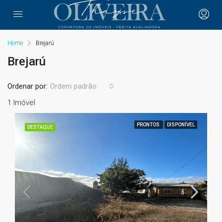
Home
Brejarú
Brejarú
Ordenar por:
Ordem padrão
1 Imóvel
PRONTOS
DISPONÍVEL
DESTAQUE