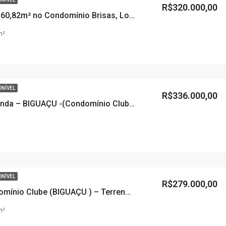
R$320.000,00
Terreno de 160,82m² no Condomínio Brisas, Loteamento DeltaVille – BIGUAÇU – SC
m²
ONÍVEL
R$336.000,00
Terreno á venda – BIGUAÇU -(Condomínio Clube) DELTAVILLE- BIGUAÇU – SC
ONÍVEL
R$279.000,00
Acqua Condomínio Clube (BIGUAÇU ) – Terreno em Condomínio Fechado – DELTAVILLE – BIGUAÇU – SC
m²