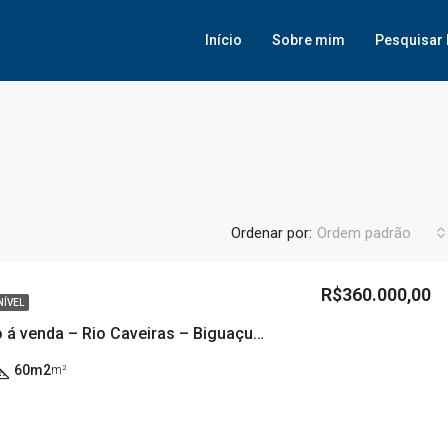
Início
Sobre mim
Pesquisar 
Ordenar por:
Ordem padrão
R$360.000,00
NÍVEL
Apartamento á venda – Rio Caveiras – Biguaçu/SC
60m2
m²