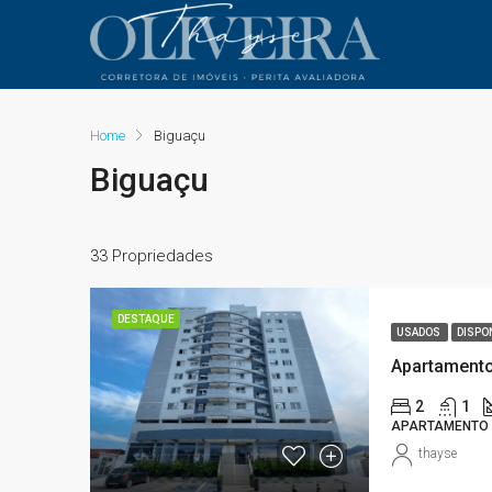
Home
Biguaçu
Biguaçu
33 Propriedades
DESTAQUE
USADOS
DISPO
2
1
APARTAMENTO
thayse