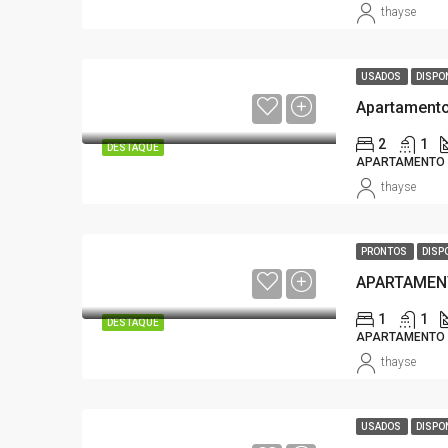
thayse
USADOS
DISPO
Apartamento
2
1
DESTAQUE
APARTAMENTO
thayse
PRONTOS
DISP
1
1
DESTAQUE
APARTAMENTO
thayse
USADOS
DISPO