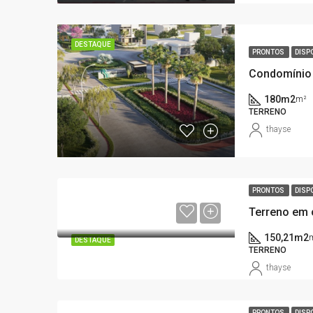
DESTAQUE
PRONTOS
DISP
180m2
m²
TERRENO
thayse
PRONTOS
DISP
150,21m2
DESTAQUE
TERRENO
thayse
PRONTOS
DISP