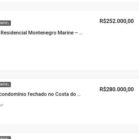
R$252.000,00
ONÍVEL
Condomínio Residencial Montenegro Marine – Deltaville – Biguaçu/SC
ONÍVEL
R$280.000,00
Terreno em condomínio fechado no Costa do Sol Condomínio Clube, Deltaville ( BIGUAÇU – SC)
m²
ONÍVEL