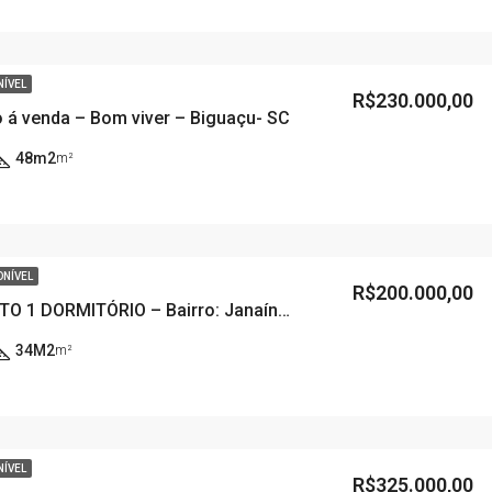
NÍVEL
R$230.000,00
 á venda – Bom viver – Biguaçu- SC
48m2
m²
ONÍVEL
R$200.000,00
APARTAMENTO 1 DORMITÓRIO – Bairro: Janaína – PROGRAMA MINHA CASA MINHA VIDA
34M2
m²
NÍVEL
R$325.000,00