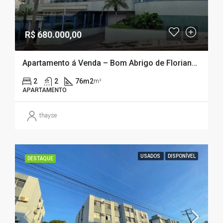
R$ 680.000,00
Apartamento á Venda – Bom Abrigo de Florianópolis /SC
2
2
76m2
m²
APARTAMENTO
thayse
USADOS
DISPONÍVEL
DESTAQUE