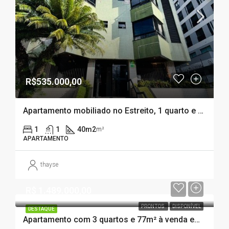
R$535.000,00
Apartamento mobiliado no Estreito, 1 quarto e garagem coberta- FLORIANÓPOLIS – SC
1
1
40m2
m²
APARTAMENTO
thayse
R$ 1.489.000,00
PRONTOS
DISPONÍVEL
DESTAQUE
Apartamento com 3 quartos e 77m² à venda em Centro, Florianópolis.