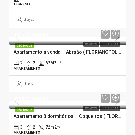
TERRENO
thayse
R$730.000,00
USADOS
DISPONÍVEL
DESTAQUE
Apartamento á venda – Abraão ( FLORIANÓPOLIS – SC)
2
2
62M2
m²
APARTAMENTO
thayse
R$550.000,00
USADOS
DISPONÍVEL
DESTAQUE
Apartamento 3 dormitórios – Coqueiros ( FLORIANÓPOLIS – SC)
3
2
72m2
m²
APARTAMENTO