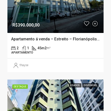
R$390.000,00
Apartamento á venda – Estreito – Florianópolis/SC
2
1
45m2
m²
APARTAMENTO
thayse
USADOS
DISPONÍVEL
DESTAQUE