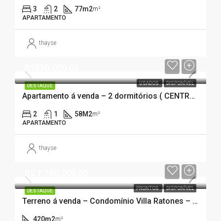
3
2
77m2
m²
APARTAMENTO
thayse
R$550.000,00
USADOS
DISPONÍVEL
DESTAQUE
Apartamento á venda – 2 dormitórios ( CENTRO – FLORIANÓPOLIS)
2
1
58M2
m²
APARTAMENTO
thayse
R$ 1.100.000,00
PRONTOS
DISPONÍVEL
DESTAQUE
Terreno á venda – Condomínio Villa Ratones – Florianópolis/SC
420m2
m²