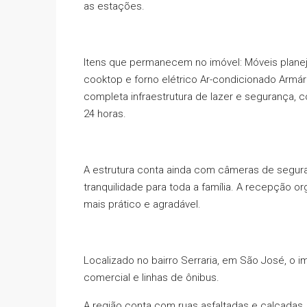
as estações.
Itens que permanecem no imóvel: Móveis planeja
cooktop e forno elétrico Ar-condicionado Armá
completa infraestrutura de lazer e segurança, co
24 horas.
A estrutura conta ainda com câmeras de seguran
tranquilidade para toda a família. A recepção o
mais prático e agradável.
Localizado no bairro Serraria, em São José, o i
comercial e linhas de ônibus.
A região conta com ruas asfaltadas e calçadas,