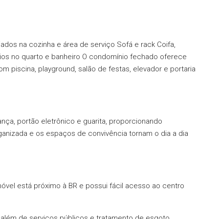
dos na cozinha e área de serviço Sofá e rack Coifa,
rios no quarto e banheiro O condomínio fechado oferece
m piscina, playground, salão de festas, elevador e portaria
ça, portão eletrônico e guarita, proporcionando
rganizada e os espaços de convivência tornam o dia a dia
móvel está próximo à BR e possui fácil acesso ao centro
 além de serviços públicos e tratamento de esgoto