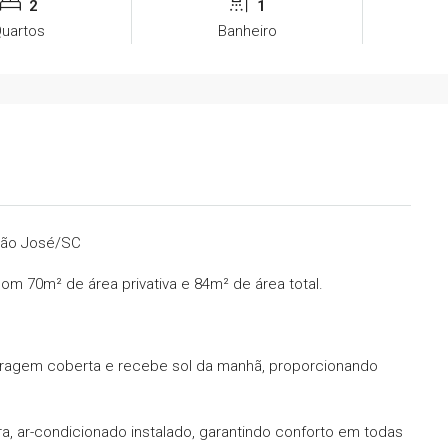
2
1
uartos
Banheiro
São José/SC
om 70m² de área privativa e 84m² de área total.
garagem coberta e recebe sol da manhã, proporcionando
, ar-condicionado instalado, garantindo conforto em todas