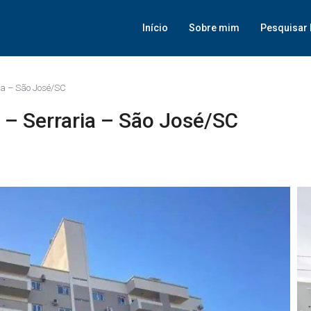
Início
Sobre mim
Pesquisar 
ia – São José/SC
 – Serraria – São José/SC