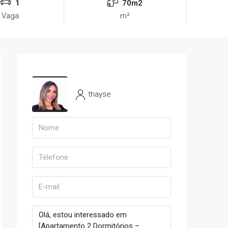
1
70m2
Vaga
m²
thayse