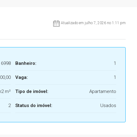
Atualizado em julho 7, 2026 no 1:11 pm
6998
Banheiro:
1
00,00
Vaga:
1
m2 m²
Tipo de imóvel:
Apartamento
2
Status do imóvel:
Usados