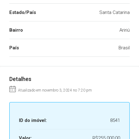
Estado/País
Santa Catarina
Bairro
Aririú
País
Brasil
Detalhes
Atualizado em novembro 3, 2024 no 7:20 pm
ID do imóvel:
8541
Valor:
R$255.000,00