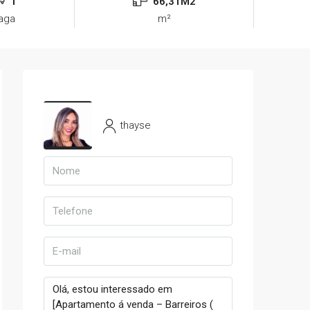
1
66,31M2
aga
m²
thayse