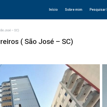
Início
Sobre mim
Pesquisar 
São José – SC)
eiros ( São José – SC)