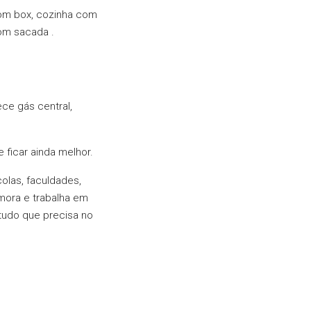
com box, cozinha com
com sacada .
ce gás central,
 ficar ainda melhor.
olas, faculdades,
mora e trabalha em
tudo que precisa no