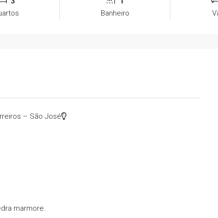
3
1
uartos
Banheiro
V
rreiros – São José
edra marmore.