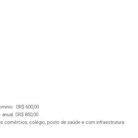
ominio:
R$ 600,00
 anual.
R$ 850,00
os comércios, colégio, posto de saúde e com infraestrutura