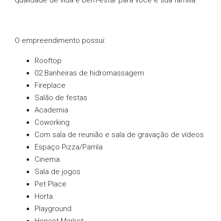
qualidade de vida e bem-estar para você e sua família.
O empreendimento possui:
Rooftop
02 Banheiras de hidromassagem
Fireplace
Salão de festas
Academia
Coworking
Com sala de reunião e sala de gravação de vídeos
Espaço Pizza/Parrila
Cinema
Sala de jogos
Pet Place
Horta
Playground