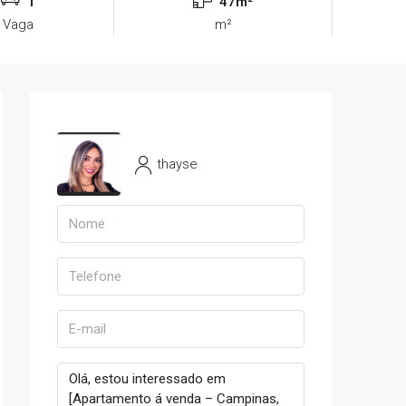
1
47m²
Vaga
m²
thayse