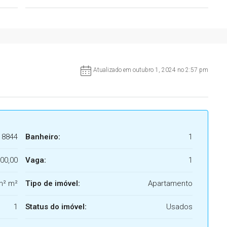
Atualizado em outubro 1, 2024 no 2:57 pm
8844
Banheiro:
1
00,00
Vaga:
1
m² m²
Tipo de imóvel:
Apartamento
1
Status do imóvel:
Usados