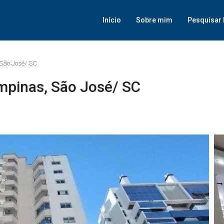
Início
Sobre mim
Pesquisar 
São José/ SC
mpinas, São José/ SC