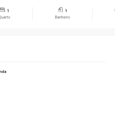
1
1
Quarto
Banheiro
enda