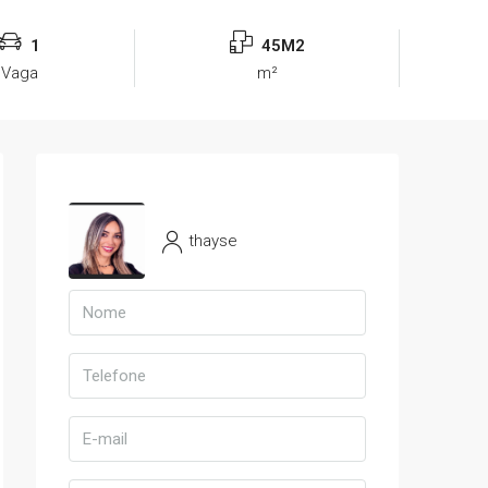
1
45M2
Vaga
m²
thayse