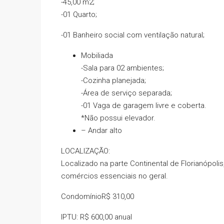
-45,00 m2;
-01 Quarto;
-01 Banheiro social com ventilação natural;
Mobiliada
-Sala para 02 ambientes;
-Cozinha planejada;
-Área de serviço separada;
-01 Vaga de garagem livre e coberta.
*Não possui elevador.
– Andar alto
LOCALIZAÇÃO:
Localizado na parte Continental de Florianópoli
comércios essenciais no geral.
CondomínioR$ 310,00
IPTU: R$ 600,00 anual