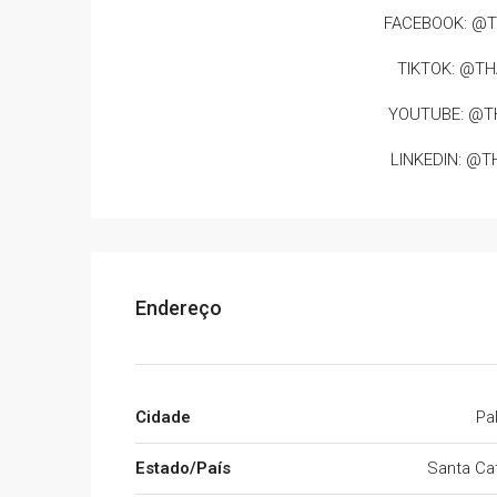
FACEBOOK: @T
TIKTOK: @T
YOUTUBE: @T
LINKEDIN: @
Endereço
Cidade
Pa
Estado/País
Santa Cat