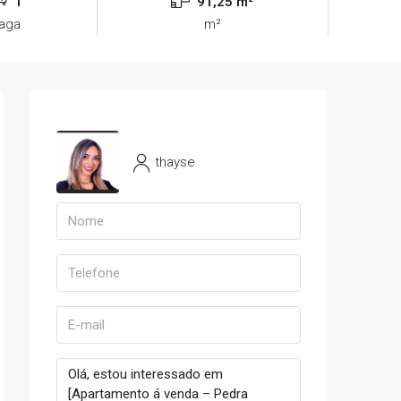
1
91,25 m²
aga
m²
thayse