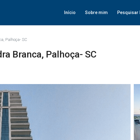
Início
Sobre mim
Pesquisar 
a, Palhoça- SC
ra Branca, Palhoça- SC