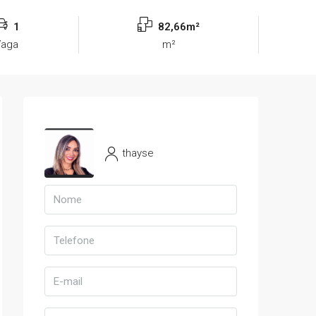
1
82,66m²
Vaga
m²
thayse