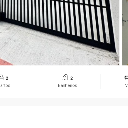
2
2
artos
Banheiros
V