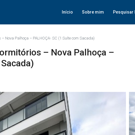
Início
Sobre mim
Pesquisar 
os – Nova Palhoça – PALHOÇA- SC (1 Suíte com Sacada)
ormitórios – Nova Palhoça –
 Sacada)