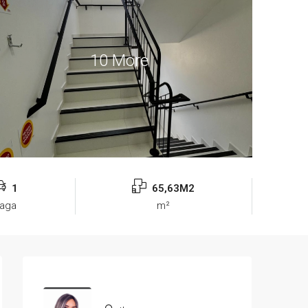
10 More
1
65,63M2
aga
m²