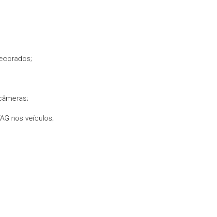
decorados;
 câmeras;
AG nos veículos;