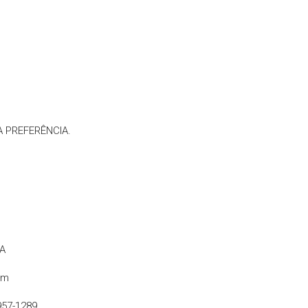
 PREFERÊNCIA.
A
om
57-1289