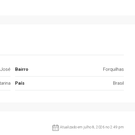
 José
Bairro
Forquilhas
arina
País
Brasil
Atualizado em julho 8, 2026 no 2:49 pm