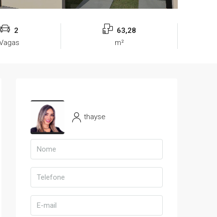
2
63,28
Vagas
m²
thayse