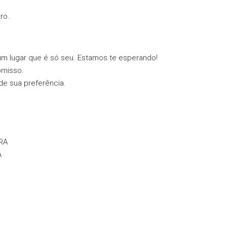
ro.
 lugar que é só seu. Estamos te esperando!
omisso.
de sua preferência.
RA
A