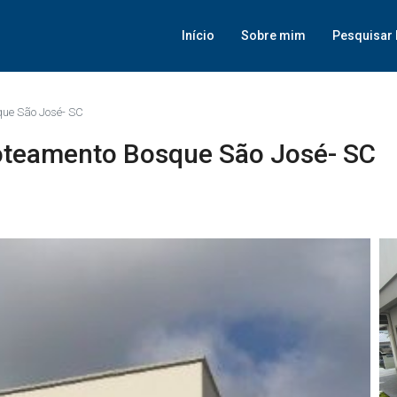
Início
Sobre mim
Pesquisar 
ue São José- SC
oteamento Bosque São José- SC