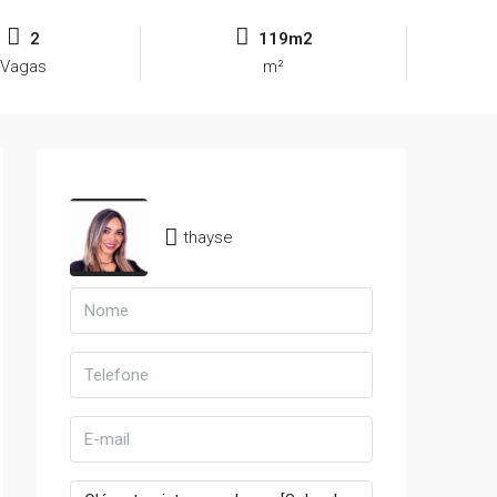
2
119m2
Vagas
m²
thayse