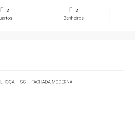
2
2
uartos
Banheiros
 PALHOÇA – SC – FACHADA MODERNA