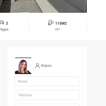
2
115M2
Vagas
m²
thayse