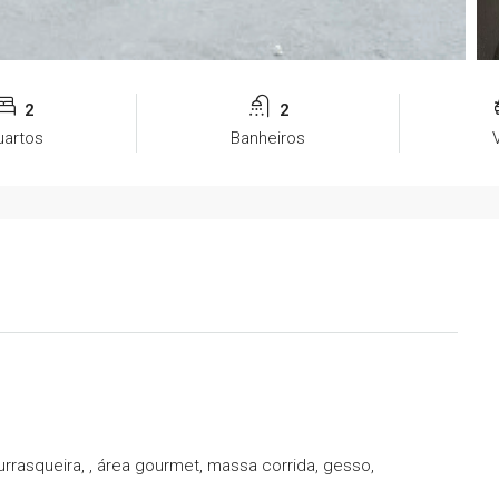
2
2
uartos
Banheiros
rrasqueira, , área gourmet, massa corrida, gesso,