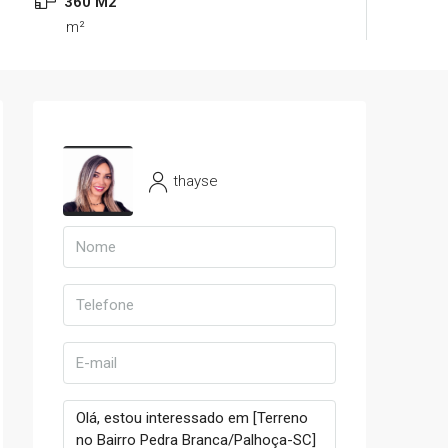
360 M2
m²
thayse