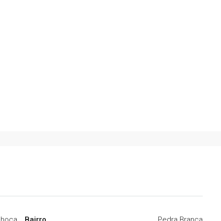
lhoça
Bairro
Pedra Branca