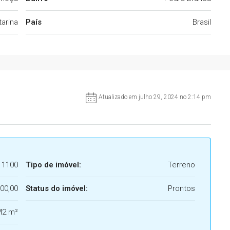
arina
País
Brasil
Atualizado em julho 29, 2024 no 2:14 pm
1100
Tipo de imóvel:
Terreno
00,00
Status do imóvel:
Prontos
M2 m²