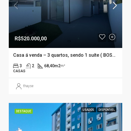
R$520.000,00
Casa á venda – 3 quartos, sendo 1 suíte ( BOSQUE – SÃO JOSÉ – SC)
3
2
68,40m2
m²
CASAS
thayse
USADOS
DISPONÍVEL
DESTAQUE