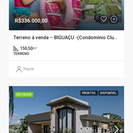
R$336.000,00
Terreno á venda – BIGUAÇU -(Condomínio Clube) DELTAVILLE- BIGUAÇU – SC
150,50
m²
TERRENO
thayse
PRONTOS
DISPONÍVEL
DESTAQUE