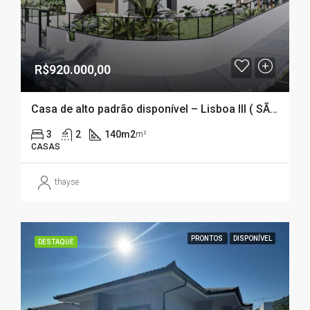
R$920.000,00
Casa de alto padrão disponível – Lisboa III ( SÃO JOSÉ – SC)
3
2
140m2
m²
CASAS
thayse
PRONTOS
DISPONÍVEL
DESTAQUE