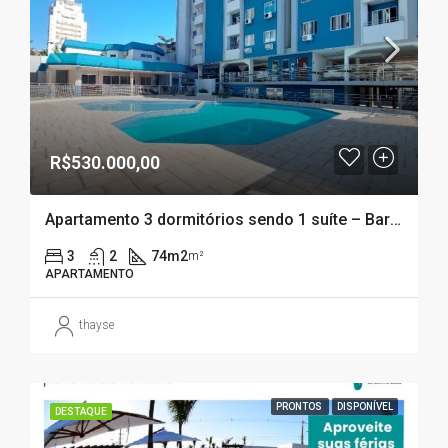
R$530.000,00
Apartamento 3 dormitórios sendo 1 suíte – Barreiros ( São josé – SC)
3
2
74m2
m²
APARTAMENTO
thayse
PRONTOS
DISPONÍVEL
DESTAQUE