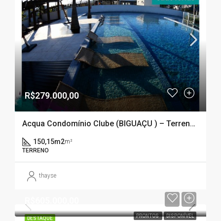
R$279.000,00
Acqua Condomínio Clube (BIGUAÇU ) – Terreno em Condomínio Fechado – DELTAVILLE – BIGUAÇU – SC
150,15m2
m²
TERRENO
thayse
R$605.000,00
PRONTOS
DISPONÍVEL
DESTAQUE