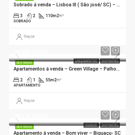
Sobrado á venda – Lisboa III ( São josé/ SC) – 3 dormitórios sendo uma suíte.
3
2
110m2
m²
SOBRADO
thayse
R$369.000,00
LANÇAMENTOS
DISPONÍVEL
DESTAQUE
Apartamentos á venda – Green Village – Palhoça/SC
2
1
55m2
m²
APARTAMENTO
thayse
R$230.000,00
USADOS
DISPONÍVEL
DESTAQUE
Apartamento á venda – Bom viver – Biguaçu- SC