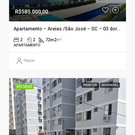
R$585.000,00
Apartamento – Areias /São José – SC – 03 dormitórios sendo 01 suíte em condomínio clube
2
2
72m2
m²
APARTAMENTO
thayse
PRONTOS
DISPONÍVEL
DESTAQUE