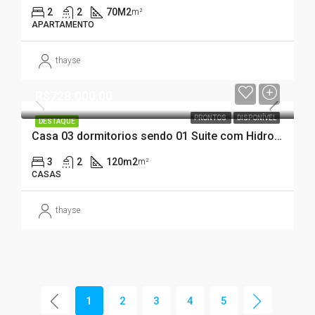
2
2
70M2
m²
APARTAMENTO
thayse
R$728.000,00
PRONTOS
DISPONÍVEL
DESTAQUE
Casa 03 dormitorios sendo 01 Suite com Hidromassagem – Praia João Rosa, Biguaçu/SC
3
2
120m2
m²
CASAS
thayse
1
2
3
4
5