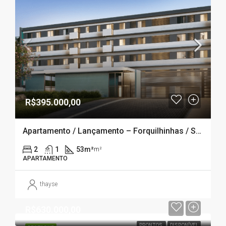
R$395.000,00
Apartamento / Lançamento – Forquilhinhas / Sao José- SC
2
1
53m²
m²
APARTAMENTO
thayse
R$630.000,00
PRONTOS
DISPONÍVEL