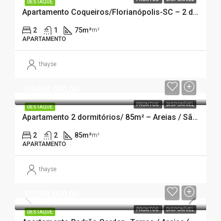
DESTAQUE
Apartamento Coqueiros/Florianópolis-SC – 2 dormitórios com suíte.
2
1
75m²
m²
APARTAMENTO
thayse
R$450.000,00
PRONTOS
DISPONÍVEL
DESTAQUE
Apartamento 2 dormitórios/ 85m² – Areias / São José-SC
2
2
85m²
m²
APARTAMENTO
thayse
R$290.000,00
PRONTOS
DISPONÍVEL
DESTAQUE