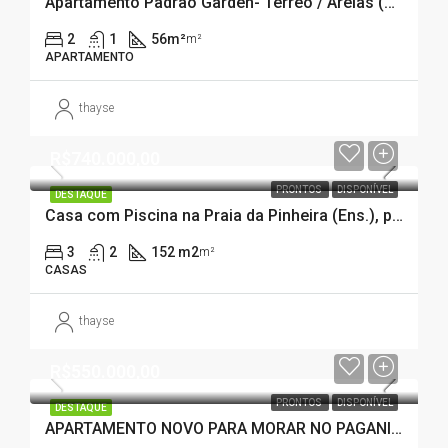
Apartamento Padrão Garden- Terreo / Areias (São José/SC)
2
1
56m²
m²
APARTAMENTO
thayse
R$740.000,00
PRONTOS
DISPONÍVEL
DESTAQUE
Casa com Piscina na Praia da Pinheira (Ens.), próximo Ponta do Papagaio Guarda do Embaú
3
2
152 m2
m²
CASAS
thayse
R$550.000,00
PRONTOS
DISPONÍVEL
DESTAQUE
APARTAMENTO NOVO PARA MORAR NO PAGANI- PALHOÇA/SC