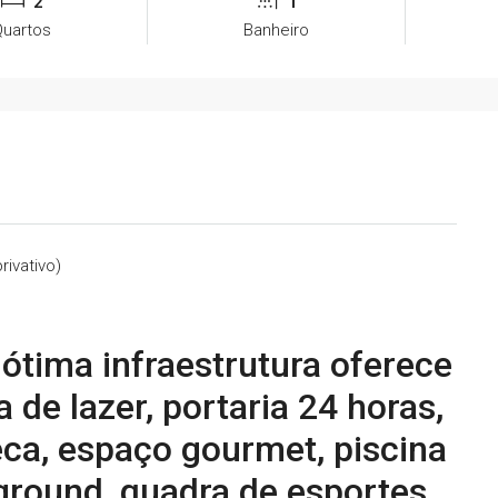
2
1
Quartos
Banheiro
rivativo)
tima infraestrutura oferece
de lazer, portaria 24 horas,
eca, espaço gourmet, piscina
ayground, quadra de esportes,