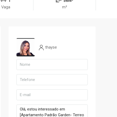
1
56m²
Vaga
m²
thayse