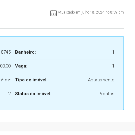
Atualizado em julho 18, 2024 no 8:39 pm
8745
Banheiro:
1
00,00
Vaga:
1
m² m²
Tipo de imóvel:
Apartamento
2
Status do imóvel:
Prontos