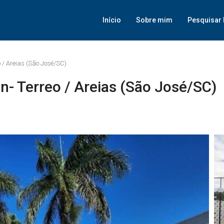
Início
Sobre mim
Pesquisar 
/ Areias (São José/SC)
- Terreo / Areias (São José/SC)