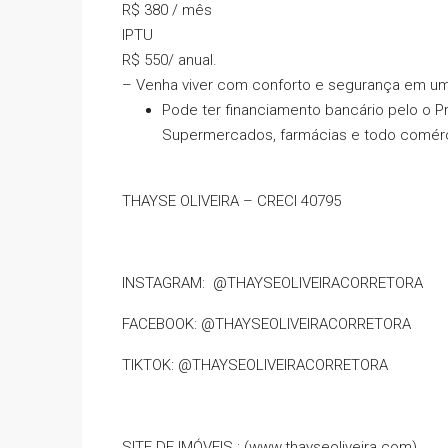
R$ 380 / mês
IPTU
R$ 550/ anual.
– Venha viver com conforto e segurança em um
Pode ter financiamento bancário pelo o 
Supermercados, farmácias e todo comérc
THAYSE OLIVEIRA – CRECI 40795
INSTAGRAM: @THAYSEOLIVEIRACORRETORA
FACEBOOK: @THAYSEOLIVEIRACORRETORA
TIKTOK: @THAYSEOLIVEIRACORRETORA
SITE DE IMÓVEIS : (www.thayseoliveira.com)