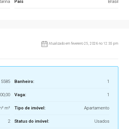
arina
País
Brasil
Atualizado em fevereiro 25, 2026 no 12:35 pm
5585
Banheiro:
1
00,00
Vaga:
1
m² m²
Tipo de imóvel:
Apartamento
2
Status do imóvel:
Usados