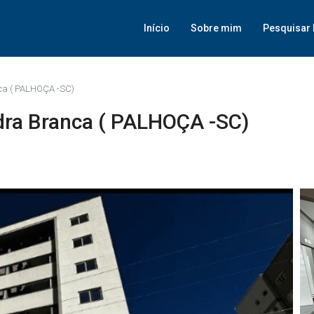
Início
Sobre mim
Pesquisar 
ca ( PALHOÇA -SC)
dra Branca ( PALHOÇA -SC)