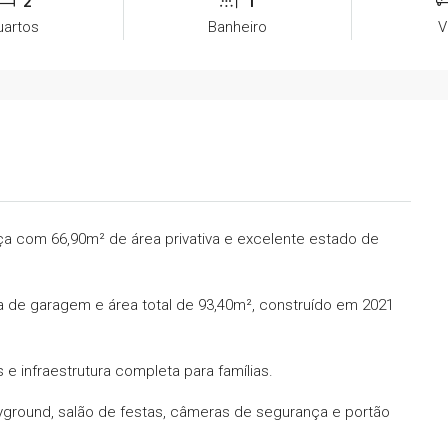
2
1
uartos
Banheiro
V
a com 66,90m² de área privativa e excelente estado de
ga de garagem e área total de 93,40m², construído em 2021
infraestrutura completa para famílias.
ground, salão de festas, câmeras de segurança e portão