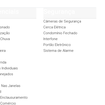
enciais
Segurança
Câmeras de Segurança
ionado
Cerca Elétrica
ização
Condomínio Fechado
 Chuva
Interfone
Portão Eletrônico
eira
Sistema de Alarme
rida
Individuais
anejados
a Nas Janelas
d
 Enclausuramento
 Comércio