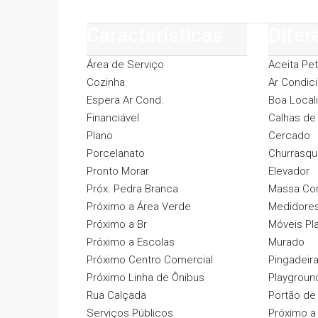
Características
Difer
Área de Serviço
Aceita Pet
Cozinha
Ar Condic
Espera Ar Cond.
Boa Local
Financiável
Calhas de
Plano
Cercado
Porcelanato
Churrasqu
Pronto Morar
Elevador
Próx. Pedra Branca
Massa Cor
Próximo a Área Verde
Medidores 
Próximo a Br
Móveis Pl
Próximo a Escolas
Murado
Próximo Centro Comercial
Pingadeir
Próximo Linha de Ônibus
Playgroun
Rua Calçada
Portão de
Serviços Públicos
Próximo a