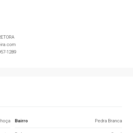
RETORA
eira.com
57-1289
lhoça
Bairro
Pedra Branca