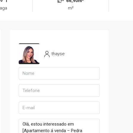
1
66,90m²
aga
m²
thayse