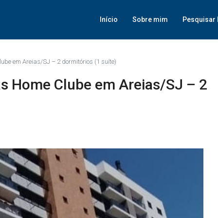
Início
Sobre mim
Pesquisar 
e em Areias/SJ – 2 dormitórios (1 suíte)
 Home Clube em Areias/SJ – 2