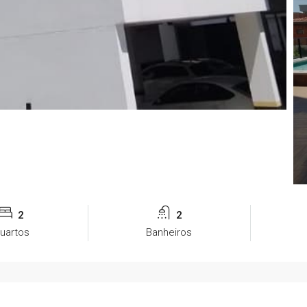
2
2
uartos
Banheiros