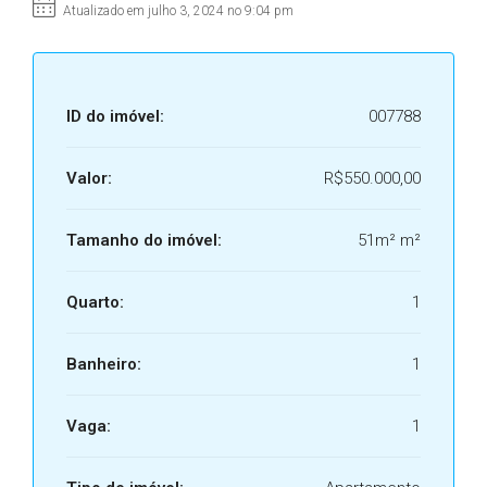
Atualizado em julho 3, 2024 no 9:04 pm
ID do imóvel:
007788
Valor:
R$550.000,00
Tamanho do imóvel:
51m² m²
Quarto:
1
Banheiro:
1
Vaga:
1