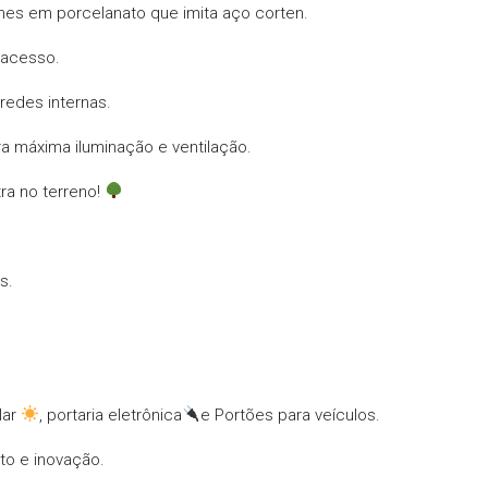
hes em porcelanato que imita aço corten.
 acesso.
edes internas.
a máxima iluminação e ventilação.
ra no terreno!
s.
lar
, portaria eletrônica
e Portões para veículos.
to e inovação.