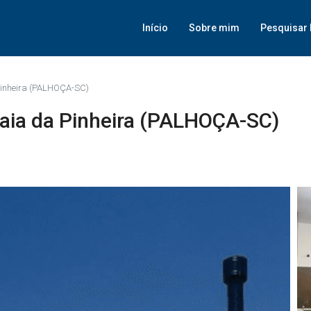
Início
Sobre mim
Pesquisar 
Pinheira (PALHOÇA-SC)
aia da Pinheira (PALHOÇA-SC)