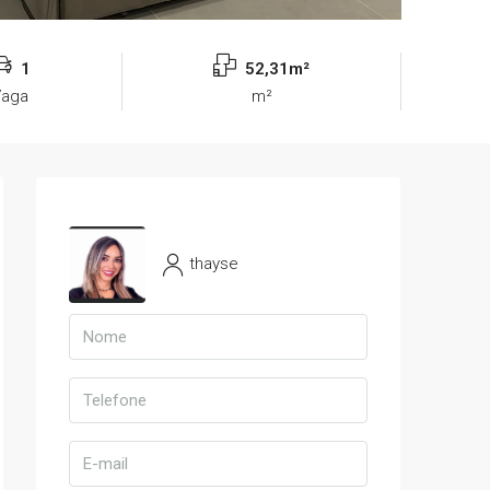
1
52,31m²
Vaga
m²
thayse