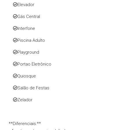
Elevador
Gás Central
Interfone
Piscina Adulto
Playground
Portao Eletrônico
Quiosque
Salão de Festas
Zelador
**Diferenciais:**